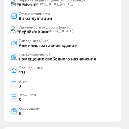
Вариант задания цены (avito) - Аренда
в месяц
Статус готовности
В эксплуатации
Удаленность от дороги (авито)
Первая линия
Тип здания (Avito)
Административное здание
Тип коммерческой
Помещение свободного назначения
Площадь, кв.м.
175
Этаж
3
Этажность
3
Класс здания
B