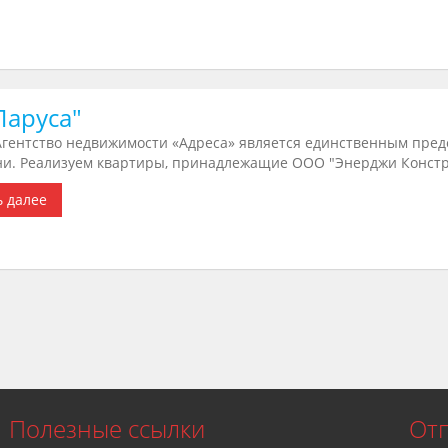
Паруса"
Агентство недвижимости «Адреса» является единственным пред
ни. Реализуем квартиры, принадлежащие ООО "Энерджи Констра
ь далее
Полезные ссылки
От