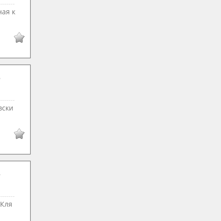
ная к
вски
 Кля