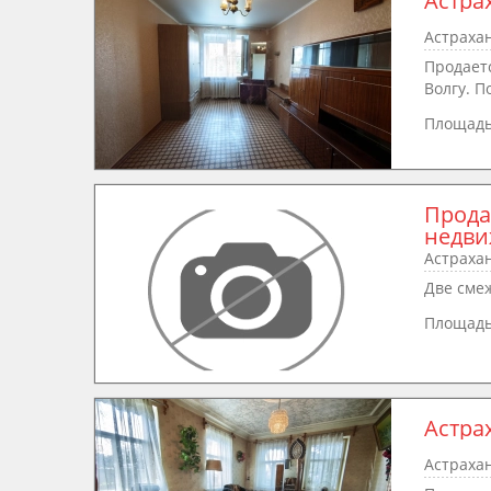
Астра
Астрахан
Продаетс
Волгу. П
Площад
Прода
недви
Астрахан
Две сме
Площадь
Астра
Астрахан