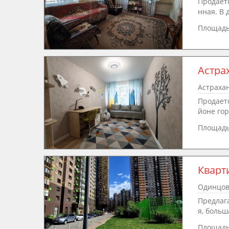
Продаетс
нная. В 
Площад
Астра
Астрахан
Продает
йоне гор
Площад
Кварт
Одинцово
Предлага
я, больш
Площад