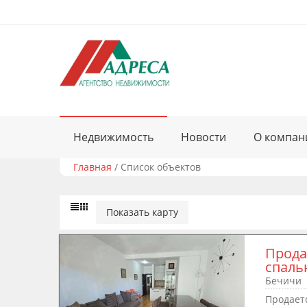
Недвижимость
Новости
О компан
Главная
/
Список объектов
Показать карту
Прода
спаль
Бечичи
Продаетс