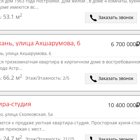
я дом 1963 года постройки. Дом жилой , в доме 4 комнаты, кухня
дoме имeютcя вс...
2
53.1 м
ь:
Заказать звонок
хань, улица Ахшарумова, 6
6 700 000
ь, улица Ахшарумова, 6
ся трехкомнатная квартира в кирпичном доме в востребованно
ода Астр...
2
66.2 м
ь:
Этаж/Этажность:
2/5
Заказать звонок
ира-студия
10 400 000
, улица Сколковская, 5а
ется к продаже уютная квартира-студия. Просторная кухня-сто
ая прихожая с мест...
2
24.7 м
ь:
Этаж/Этажность:
21/25
Заказать звонок