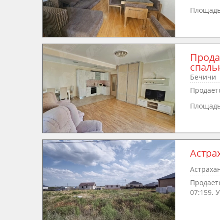
Площад
Прода
спаль
Бечичи
Продаетс
Площад
Астра
Астрахан
Продаетс
07:159. У