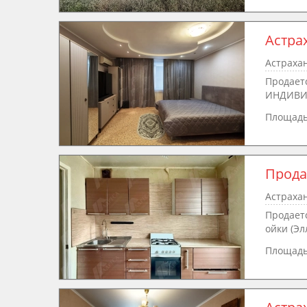
Астра
Астрахан
Продаетс
ИНДИВИ
Площад
Прода
Астрахан
Продаетс
ойки (Эл
Площад