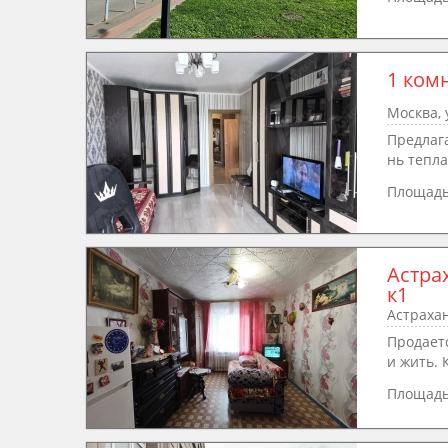
1 ком
Москва, 
Предлаг
нь теплая
Площад
Астра
к1
Астрахан
Продает
и жить. 
Площад