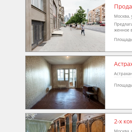
Прод
Москва, 
Предлаг
женное в
Площад
Астрах
Астрахан
Площад
2-х к
Москва, 