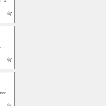
, ва
м ра
лова