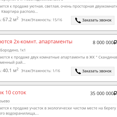
ется к продаже уютная, светлая, очень просторная двухкомнат
 Квартира располо...
2
67.2 м
ь:
Этаж/Этажность:
15/16
Заказать звонок
ются 2х-комнт. апартаменты
8 000 000
Бородино, 1к1
аются к продаже двух комнатные апартаменты в ЖК " Скандина
менный рай...
2
40.1 м
ь:
Этаж/Этажность:
1/16
Заказать звонок
к 10 соток
35 000 000
рьево
ется к продаже участок в экологически чистом месте на берегу
го водохранилища,...