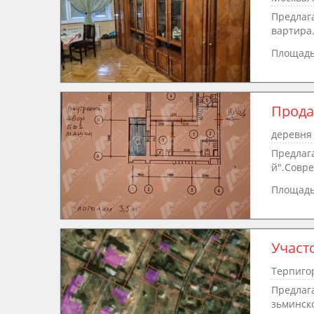
Предлага
вартира.
Площад
Прода
деревня 
Предлаг
й".Совре
Площад
Участо
Терпиго
Предлага
зьминско