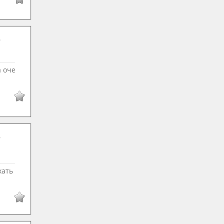
а оче
хать