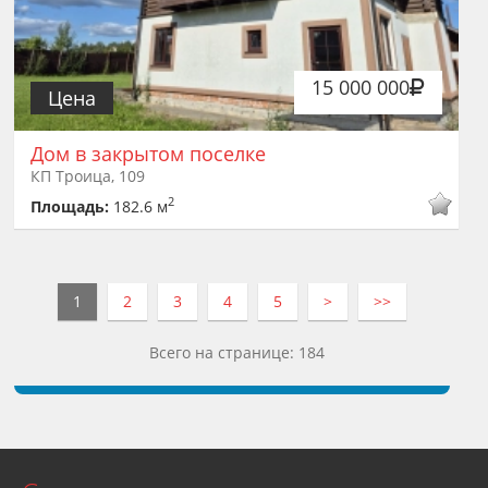
15 000 000
Цена
Дом в закрытом поселке
КП Троица, 109
2
Площадь:
182.6 м
1
2
3
4
5
>
>>
Всего на странице: 184