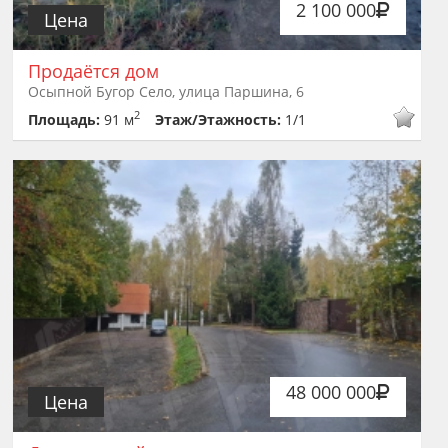
2 100 000
Цена
Продаётся дом
Осыпной Бугор Село, улица Паршина, 6
2
Площадь:
91 м
Этаж/Этажность:
1/1
48 000 000
Цена