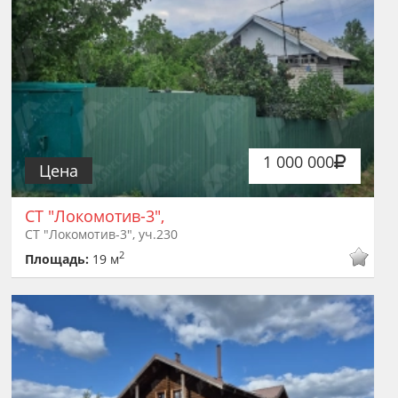
1 000 000
Цена
СТ "Локомотив-3",
СТ "Локомотив-3", уч.230
2
Площадь:
19 м