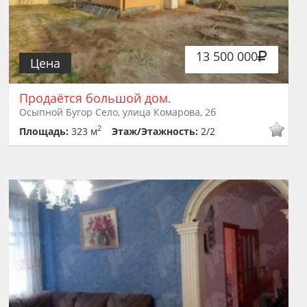
13 500 000
Цена
Продаётся большой дом.
Осыпной Бугор Село, улица Комарова, 2б
2
Площадь:
323 м
Этаж/Этажность:
2/2